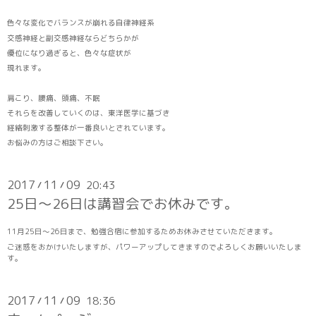
色々な変化でバランスが崩れる自律神経系
交感神経と副交感神経ならどちらかが
優位になり過ぎると、色々な症状が
現れます。
肩こり、腰痛、頭痛、不眠
それらを改善していくのは、東洋医学に基づき
経絡刺激する整体が一番良いとされています。
お悩みの方はご相談下さい。
2017
11
09
20:43
/
/
25日～26日は講習会でお休みです。
11月25日～26日まで、勉強合宿に参加するためお休みさせていただきます。
ご迷惑をおかけいたしますが、パワーアップしてきますのでよろしくお願いいたしま
す。
2017
11
09
18:36
/
/