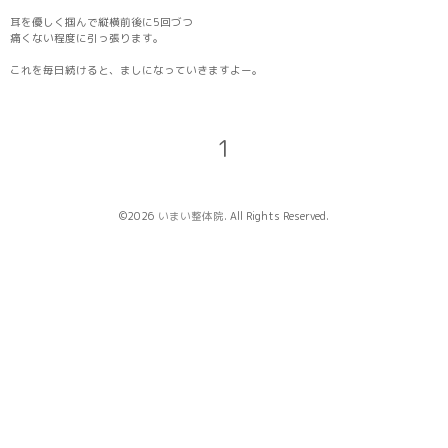
耳を優しく掴んで縦横前後に5回づつ
痛くない程度に引っ張ります。
これを毎日続けると、ましになっていきますよー。
1
©2026
いまい整体院
. All Rights Reserved.