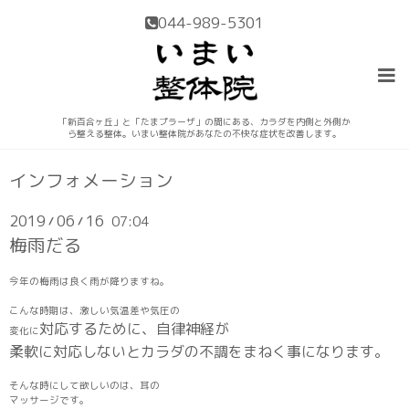
044-989-5301
「新百合ヶ丘」と「たまプラーザ」の間にある、カラダを内側と外側か
ら整える整体。いまい整体院があなたの不快な症状を改善します。
インフォメーション
2019
06
16
07:04
/
/
梅雨だる
今年の梅雨は良く雨が降りますね。
こんな時期は、激しい気温差や気圧の
対応するために、自律神経が
変化に
柔軟に対応し
ないとカラダの不調をまねく事に
なります。
そんな時にして欲しいのは、耳の
マッサージです。