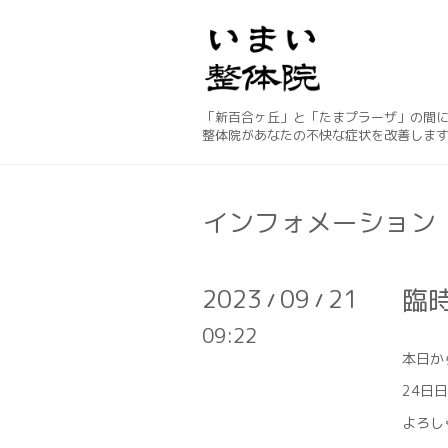
「新百合ヶ丘」と「たまプラーザ」の間
整体院があなたの不快な症状を改善しま
インフォメーション
2023
09
21
臨
/
/
09:22
本日か
24日
よろし